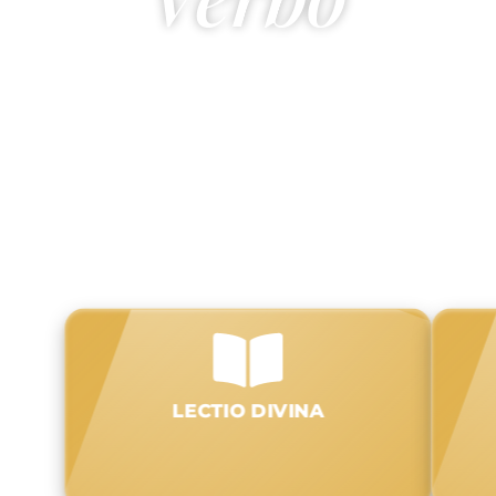
Ser
Sementes do Verbo
é participar
da missão da Igreja lá onde ela se
encontra,
anunciando o que
contempla
e transmitindo
fielmente
o que recebeu do
Senhor.
QUEM SOMOS
LECTIO DIVINA