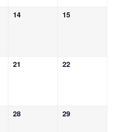
0
0
14
15
evento,
evento,
0
0
21
22
evento,
evento,
0
0
28
29
evento,
evento,