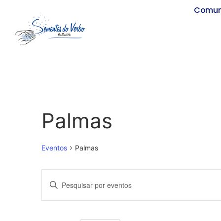
Comun
Palmas
Eventos
Palmas
Pesquisa
Digite
a
e
palavra-
chave.
Pesquisa
navegação
Eventos