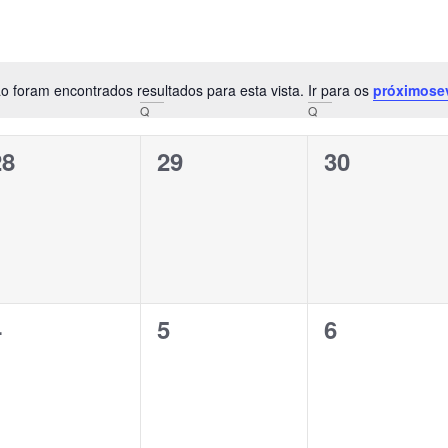
o foram encontrados resultados para esta vista. Ir para os
próximose
Notice
Q
Q
0
0
0
28
29
30
vento,
evento,
evento,
0
0
0
4
5
6
vento,
evento,
evento,