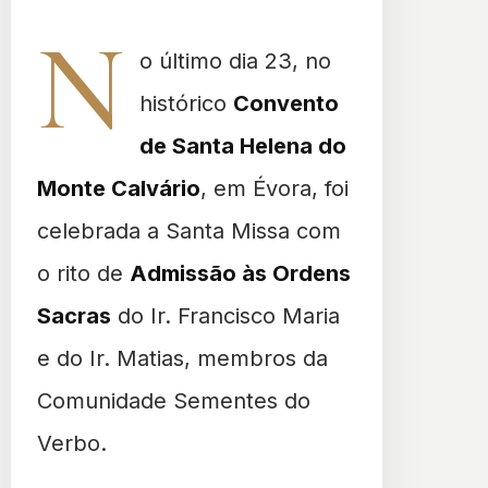
N
VOCAÇÕES • IGREJA •
o último dia 23, no
FORMAÇÃO
histórico
Convento
Admissão às
de Santa Helena do
Ordens
Monte Calvário
, em Évora, foi
celebrada a Santa Missa com
Sacras
o rito de
Admissão às Ordens
Sacras
do Ir. Francisco Maria
Ir. Francisco Maria e Ir.
e do Ir. Matias, membros da
Matias dão um novo passo
no caminho rumo ao
Comunidade Sementes do
sacerdócio ministerial em
Verbo.
celebração presidida pelo